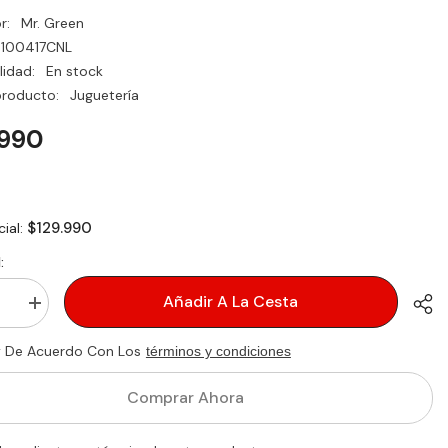
r:
Mr. Green
100417CNL
lidad:
En stock
producto:
Juguetería
.990
$129.990
cial:
:
Añadir A La Cesta
ir
aumentar
d
la
cantidad
y De Acuerdo Con Los
términos y condiciones
ER
para
RICO
SCOOTER
ELÉCTRICO
Comprar Ahora
6.5
in
PRO