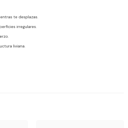
entras te desplazas.
rficies irregulares.
erzo.
ctura liviana.