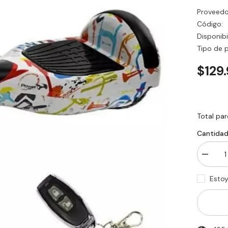
Proveedo
Código:
Disponibi
Tipo de 
$129
Total par
Cantidad
Disminu
cantida
para
Esto
SCOOT
ELÉCT
6.5
in
PRO