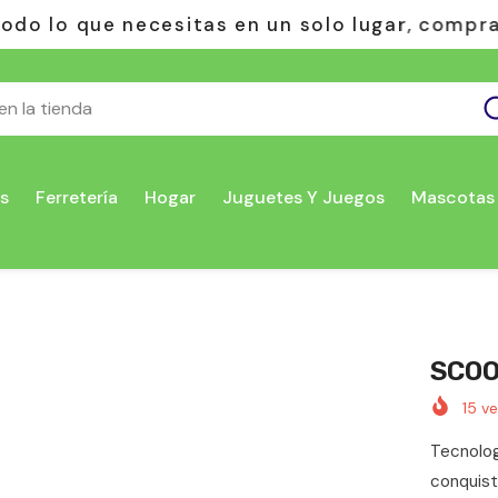
olo lugar, compra sin riesgos: pagas solo al r
s
Ferretería
Hogar
Juguetes Y Juegos
Mascotas
SCOO
15
ve
Tecnologí
conquista