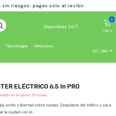
ecibir.
Todo lo que necesitas en
0
0
e
Disponibles 24/7
Carro
Tecnología
Vehículos
ES
USD
USD
EUR
GBP
TER ELÉCTRICO 6.5 In PRO
CHF
ndido en el último
35
horas
a, estilo y libertad sobre ruedas. Despídete del tráfico y sal a
r la ciudad con el...