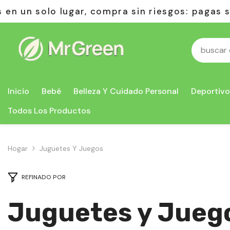
Saltar Al Contenido
ompra sin riesgos: pagas solo al recibir.
Inicio
Bebé
Belleza Y Cuidado Personal
Deportivo
Todos Los Productos
Hogar
Juguetes Y Juegos
REFINADO POR
Juguetes y Jueg