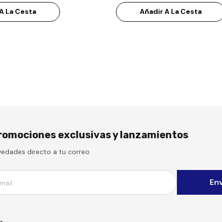
A La Cesta
Añadir A La Cesta
romociones exclusivas y lanzamientos
vedades directo a tu correo
Env
mail