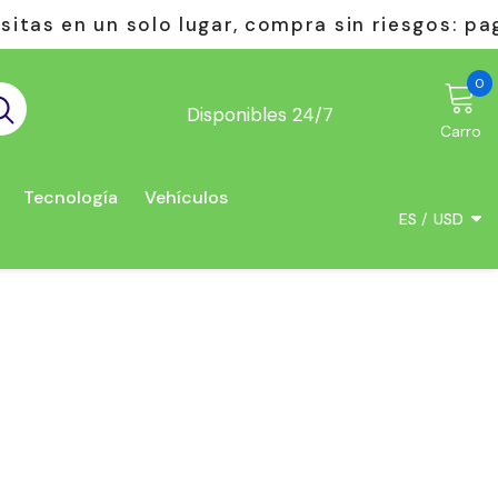
ar, compra sin riesgos: pagas solo al recibir.
0
0
e
Disponibles 24/7
Carro
Tecnología
Vehículos
ES
USD
USD
EUR
GBP
CHF