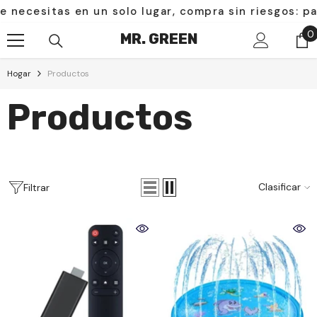
Saltar Al Contenido
n un solo lugar, compra sin riesgos: pagas solo al re
0
0
MR. GREEN
e
Hogar
Productos
Productos
Clasificar
Filtrar