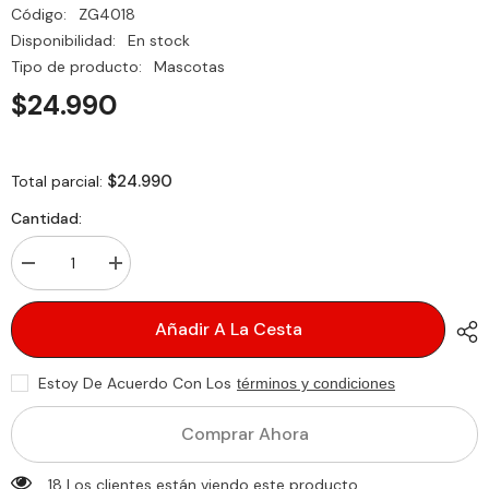
Código:
ZG4018
Disponibilidad:
En stock
Tipo de producto:
Mascotas
$24.990
$24.990
Total parcial:
Cantidad:
Disminuir
aumentar
cantidad
la
para
cantidad
LIMA
para
Añadir A La Cesta
ELECTRICA
LIMA
CON
ELECTRICA
LUZ
CON
Estoy De Acuerdo Con Los
términos y condiciones
PARA
LUZ
MASCOTAS
PARA
-
MASCOTAS
Comprar Ahora
Uñas
-
Seguras,
Uñas
Sin
Seguras,
18 Los clientes están viendo este producto.
Estrés.
Sin