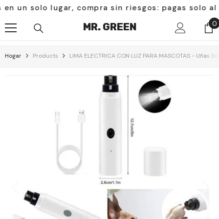
Saltar Al Contenido
 solo lugar, compra sin riesgos: pagas solo al recib
0
0
MR. GREEN
e
Hogar
Products
LIMA ELECTRICA CON LUZ PARA MASCOTAS - Uñas Segur