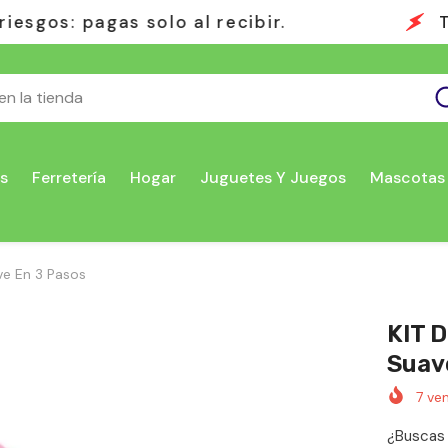
Todo lo que necesitas en un solo
s
Ferretería
Hogar
Juguetes Y Juegos
Mascotas
ve En 3 Pasos
KIT 
Suav
7
ven
¿Buscas 