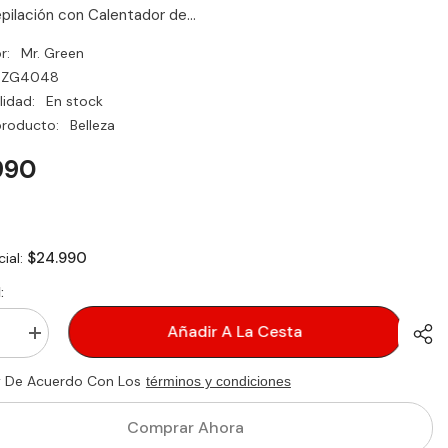
pilación con Calentador de...
r:
Mr. Green
ZG4048
lidad:
En stock
producto:
Belleza
990
$24.990
cial:
:
Añadir A La Cesta
ir
aumentar
d
la
cantidad
y De Acuerdo Con Los
términos y condiciones
para
KIT
ACIÓN
DE
Comprar Ahora
SIONAL
DEPILACIÓN
PROFESIONAL