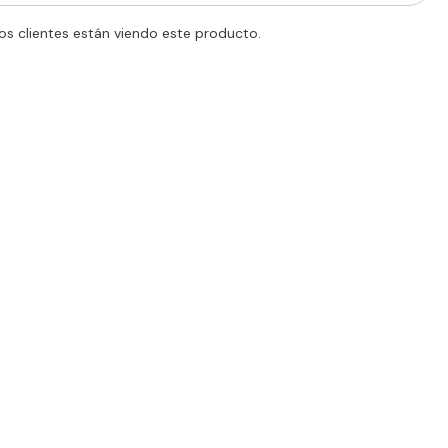
–
Piel
os clientes están viendo este producto.
Suave
en
3
Pasos