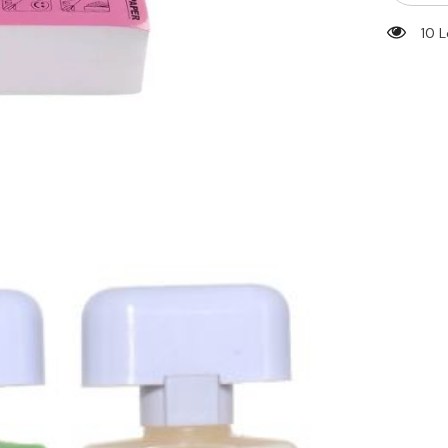
Piel
Suave
18 L
en
3
Pasos