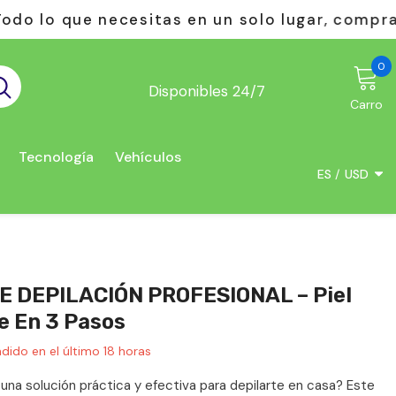
 lugar, compra sin riesgos: pagas solo al recib
0
0
e
Disponibles 24/7
Carro
Tecnología
Vehículos
ES
USD
USD
EUR
GBP
DE DEPILACIÓN PROFESIONAL – Piel
CHF
e En 3 Pasos
dido en el último
18
horas
una solución práctica y efectiva para depilarte en casa? Este