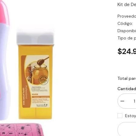
Kit de De
Proveedo
Código:
Disponibi
Tipo de 
$24.
Total par
Cantidad
Disminu
cantida
para
Esto
KIT
DE
DEPIL
PROFE
–